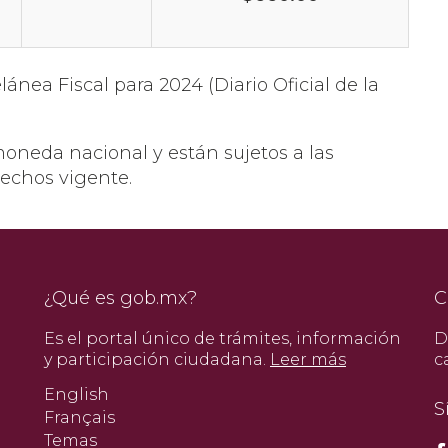
ánea Fiscal para 2024 (Diario Oficial de la
moneda nacional y están sujetos a las
rechos vigente.
¿Qué es gob.mx?
C
Es el portal único de trámites, información
D
y participación ciudadana.
Leer más
c
English
S
Français
Temas