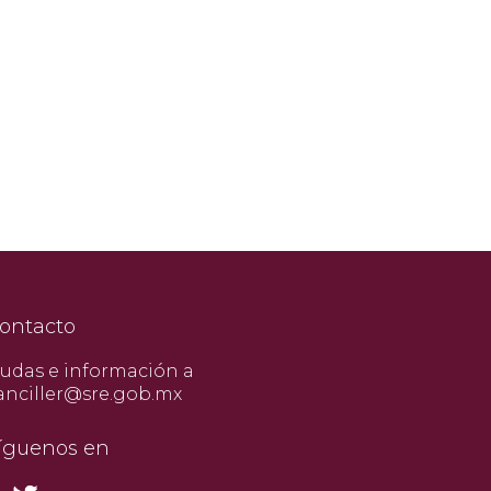
ontacto
udas e información a
anciller@sre.gob.mx
íguenos en